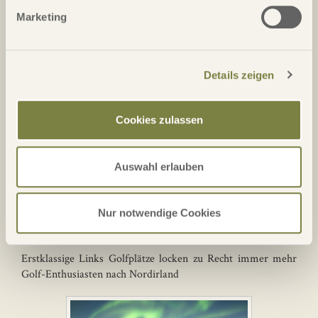
Marketing
Mexiko
Details zeigen
Golfurlaub in Mexico - Karbikfeeling und
Weltklassegolfplätze
Cookies zulassen
Auswahl erlauben
Nur notwendige Cookies
Nordirland
Erstklassige Links Golfplätze locken zu Recht immer mehr
Golf-Enthusiasten nach Nordirland