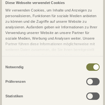
Diese Webseite verwendet Cookies
Mauritius
Wir verwenden Cookies, um Inhalte und Anzeigen zu
Das tropische Golfparadies mit schneeweissen Stränden und
personalisieren, Funktionen für soziale Medien anbieten
eisblauem Wasser.
zu können und die Zugriffe auf unsere Website zu
analysieren. Außerdem geben wir Informationen zu Ihrer
Verwendung unserer Website an unsere Partner für
soziale Medien, Werbung und Analysen weiter. Unsere
Partner führen diese Informationen möglicherweise mit
weiteren Daten zusammen, die Sie ihnen bereitgestellt
haben oder die sie im Rahmen Ihrer Nutzung der Dienste
gesammelt haben.
Einwilligungsauswahl
Marokko
Notwendig
Entdecken Sie die faszinierende Vielfältigkeit und spielen Sie
auf den Lieblingsplätzen des Königs.
Präferenzen
Statistiken