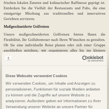
frischen lokalen Zutaten und kulinarischer Raffinesse geprägt ist.
Entdecken Sie die Vielfalt der Restaurants und Pubs, die eine
einzigartige Mischung aus traditionellen und innovativen
Gerichten servieren.
Maßgeschneiderte Golfreisen
Unsere maßgeschneiderten Golfreisen bieten Ihnen die
Flexibilität, Ihr Golfabenteuer nach Ihren Wünschen zu gestalten.
Ob Sie eine individuelle Reise planen oder sich einer Gruppe
anschließen möchten, wir organisieren alles bis ins kleinste
Detail, damit Sie sich voll und ganz auf Ihr Golfspiel und Ihre
Entdeckungsreise konzentrieren können. Unsere erfahrenen
Reiseexperten stehen Ihnen mit Rat und Tat zur Seite, um
sicherzustellen, dass Ihre Golfreise nach Nordirland ein
Diese Webseite verwendet Cookies
unvergessliches Erlebnis wird.
Wir verwenden Cookies, um Inhalte und Anzeigen zu
Buchen Sie noch heute Ihre Golfreise nach Nordirland
personalisieren, Funktionen für soziale Medien anbieten
Tauchen Sie ein in die faszinierende Welt des Golfsports und
zu können und die Zugriffe auf unsere Website zu
entdecken Sie die Schönheit und den Nervenkitzel von
analysieren. Außerdem geben wir Informationen zu Ihrer
Nordirland. Buchen Sie noch heute Ihre maßgeschneiderte
Verwendung unserer Website an unsere Partner für
Golfreise und erleben Sie unvergessliche Momente auf den