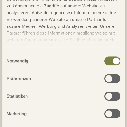
zu können und die Zugriffe auf unsere Website zu
analysieren. Außerdem geben wir Informationen zu Ihrer
19.01.26 - 28.01.2027 - Diese einmalige Reise führt Sie zu
Verwendung unserer Website an unsere Partner für
den Highlights in Argentinien. Wir starten in Buenos Aires,
soziale Medien, Werbung und Analysen weiter. Unsere
fahren weiter nach Bariloche und Patagonien.
Partner führen diese Informationen möglicherweise mit
Details
weiteren Daten zusammen, die Sie ihnen bereitgestellt
haben oder die sie im Rahmen Ihrer Nutzung der Dienste
gesammelt haben.
Einwilligungsauswahl
Notwendig
Präferenzen
Golfwoche Gran Canaria
Statistiken
Marketing
30.01.26 - 06.02.2027 - Sieben sonnige Tage auf Gran
Canaria mit fünf Runden Golf