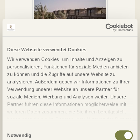
El Gouna, Casa Cook*****
Diese Webseite verwendet Cookies
Wir verwenden Cookies, um Inhalte und Anzeigen zu
personalisieren, Funktionen für soziale Medien anbieten
Das exklusive adults only Resort Casa Cook liegt in der
zu können und die Zugriffe auf unsere Website zu
malerischen Küstenstadt El Gouna am Roten Meer in
analysieren. Außerdem geben wir Informationen zu Ihrer
Ägypten und beeindruckt durch seine moderne Architektur
und entspannte Atmosphäre.
Verwendung unserer Website an unsere Partner für
soziale Medien, Werbung und Analysen weiter. Unsere
Details
Partner führen diese Informationen möglicherweise mit
weiteren Daten zusammen, die Sie ihnen bereitgestellt
haben oder die sie im Rahmen Ihrer Nutzung der Dienste
gesammelt haben.
Einwilligungsauswahl
Notwendig