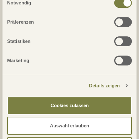
Notwendig
Hilton Dubai Creek*****
Präferenzen
Das moderne Stadthotel besticht durch die edle
Statistiken
Innenausstattung, in Kombination mit bester Stadtlage und
modernstem Business-Komfort. Damit eignet sich dieses
Hotel sehr gut für Geschäftskunden. Auch ...
Marketing
Details
Details zeigen
Cookies zulassen
Auswahl erlauben
Sofitel Dubai Jumeirah Beach*****