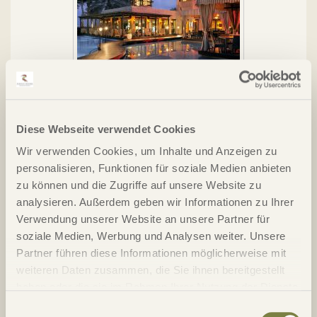
One & Only Royal Mirage The Palace oder Arabian
Court*****
Diese Webseite verwendet Cookies
Das "One&Only Royal Mirage" zählt zu den besten,
Wir verwenden Cookies, um Inhalte und Anzeigen zu
beliebtesten und schönsten Ferienanlagen am Strand von
personalisieren, Funktionen für soziale Medien anbieten
Jumeirah in Dubai. Fühlen Sie sich wie in 1001 Nacht,
abseits vom großen Rummel und Lärm der Met...
zu können und die Zugriffe auf unsere Website zu
analysieren. Außerdem geben wir Informationen zu Ihrer
Details
Verwendung unserer Website an unsere Partner für
soziale Medien, Werbung und Analysen weiter. Unsere
Partner führen diese Informationen möglicherweise mit
weiteren Daten zusammen, die Sie ihnen bereitgestellt
haben oder die sie im Rahmen Ihrer Nutzung der Dienste
gesammelt haben.
Einwilligungsauswahl