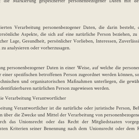
t die Markierung gespeicherter personenbezogener Daten mit de
isierten Verarbeitung personenbezogener Daten, die darin besteht,
sönliche Aspekte, die sich auf eine natürliche Person beziehen, zu
licher Lage, Gesundheit, persönlicher Vorlieben, Interessen, Zuverläss
 zu analysieren oder vorherzusagen.
tung personenbezogener Daten in einer Weise, auf welche die person
r einer spezifischen betroffenen Person zugeordnet werden können, so
chnischen und organisatorischen Maßnahmen unterliegen, die gewähr
 identifizierbaren natürlichen Person zugewiesen werden.
ie Verarbeitung Verantwortlicher
itung Verantwortlicher ist die natürliche oder juristische Person, Be
en über die Zwecke und Mittel der Verarbeitung von personenbezogene
urch das Unionsrecht oder das Recht der Mitgliedstaaten vorgeg
mten Kriterien seiner Benennung nach dem Unionsrecht oder dem Re