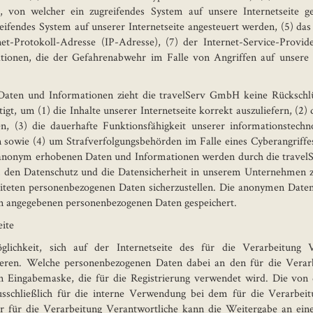
te, von welcher ein zugreifendes System auf unsere Internetseite ge
eifendes System auf unserer Internetseite angesteuert werden, (5) das
rnet-Protokoll-Adresse (IP-Adresse), (7) der Internet-Service-Prov
ationen, die der Gefahrenabwehr im Falle von Angriffen auf unsere 
Daten und Informationen zieht die travelServ GmbH keine Rückschlü
t, um (1) die Inhalte unserer Internetseite korrekt auszuliefern, (2) d
n, (3) die dauerhafte Funktionsfähigkeit unserer informationstech
en sowie (4) um Strafverfolgungsbehörden im Falle eines Cyberangriffe
 anonym erhobenen Daten und Informationen werden durch die travelS
, den Datenschutz und die Datensicherheit in unserem Unternehmen zu
eiteten personenbezogenen Daten sicherzustellen. Die anonymen Daten
on angegebenen personenbezogenen Daten gespeichert.
eite
lichkeit, sich auf der Internetseite des für die Verarbeitung
ieren. Welche personenbezogenen Daten dabei an den für die Verarb
gen Eingabemaske, die für die Registrierung verwendet wird. Die von
schließlich für die interne Verwendung bei dem für die Verarbeit
r für die Verarbeitung Verantwortliche kann die Weitergabe an eine