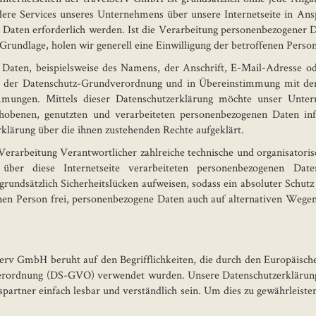
dere Services unseres Unternehmens über unsere Internetseite in A
Daten erforderlich werden. Ist die Verarbeitung personenbezogener Da
 Grundlage, holen wir generell eine Einwilligung der betroffenen Person
 Daten, beispielsweise des Namens, der Anschrift, E-Mail-Adresse o
mit der Datenschutz-Grundverordnung und in Übereinstimmung mit de
immungen. Mittels dieser Datenschutzerklärung möchte unser Unter
benen, genutzten und verarbeiteten personenbezogenen Daten inf
rklärung über die ihnen zustehenden Rechte aufgeklärt.
 Verarbeitung Verantwortlicher zahlreiche technische und organisato
 über diese Internetseite verarbeiteten personenbezogenen Date
rundsätzlich Sicherheitslücken aufweisen, sodass ein absoluter Schut
nen Person frei, personenbezogene Daten auch auf alternativen Wegen, 
erv GmbH beruht auf den Begrifflichkeiten, die durch den Europäisc
rordnung (DS-GVO) verwendet wurden. Unsere Datenschutzerklärung so
partner einfach lesbar und verständlich sein. Um dies zu gewährleist