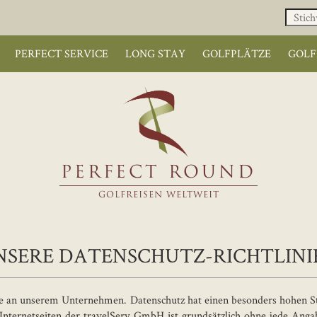
PERFECT SERVICE
LONG STAY
GOLFPLÄTZE
GOLF
PERFECT ROUND
GOLFREISEN WELTWEIT
NSERE DATENSCHUTZ-RICHTLINI
se an unserem Unternehmen. Datenschutz hat einen besonders hohen Ste
nternetseiten der travelServ GmbH ist grundsätzlich ohne jede Ang