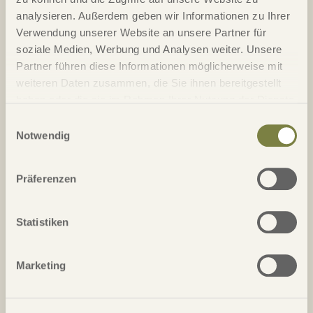
analysieren. Außerdem geben wir Informationen zu Ihrer
Verwendung unserer Website an unsere Partner für
Erleben Sie unvergessliche Golfmomente mit
soziale Medien, Werbung und Analysen weiter. Unsere
atemberaubendem Blick über den Atlantik, entspannen Sie
Partner führen diese Informationen möglicherweise mit
an goldenen Stränden und genießen Sie höchsten
weiteren Daten zusammen, die Sie ihnen bereitgestellt
Wohnkomfort mit Aussicht auf das Meer oder majestätisc...
haben oder die sie im Rahmen Ihrer Nutzung der Dienste
Details
gesammelt haben.
Einwilligungsauswahl
Notwendig
Präferenzen
Statistiken
Amendoeira Resort*****
Marketing
Das Amendoeira Golf Resort begrüßt Sie inmitten