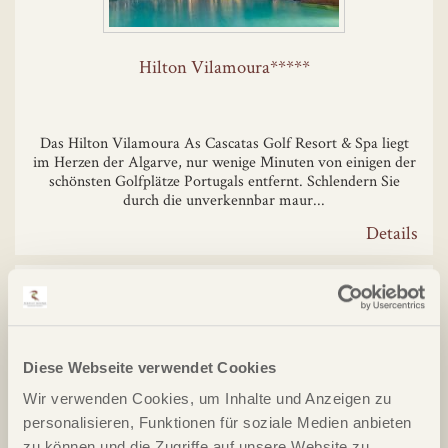
Hilton Vilamoura*****
Das Hilton Vilamoura As Cascatas Golf Resort & Spa liegt
im Herzen der Algarve, nur wenige Minuten von einigen der
schönsten Golfplätze Portugals entfernt. Schlendern Sie
durch die unverkennbar maur...
Details
Diese Webseite verwendet Cookies
Wir verwenden Cookies, um Inhalte und Anzeigen zu
personalisieren, Funktionen für soziale Medien anbieten
Pine Cliffs Luxury Collection Resort*****
zu können und die Zugriffe auf unsere Website zu