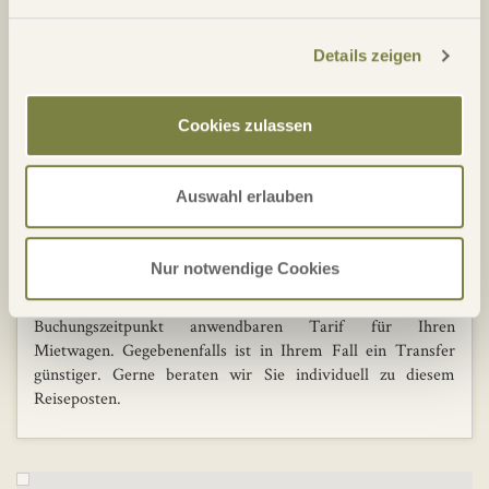
Details zeigen
Berücksichtigtes Angebot:
15% Frühbucherrabatt bei Buchung 120 Tage vor Anreise *
im Zeitraum 15.06.-31.10.26
Cookies zulassen
Weitere Zimmerkategorien, Apartments oder
Einzelzimmerzuschlag sind auf Anfrage.
Auswahl erlauben
Aufpreis Halbpension 68,00€ pro Person/Nacht
Kurtaxe: ca. € 1,00 bis € 4,00 pro Person / Tag (zahlbar vor
Ort) - abhängig von der Region und Saison
Nur notwendige Cookies
Ihr Angebot beinhaltet den nach dem
Buchungszeitpunkt anwendbaren Tarif für Ihren
Mietwagen. Gegebenenfalls ist in Ihrem Fall ein Transfer
günstiger. Gerne beraten wir Sie individuell zu diesem
Reiseposten.