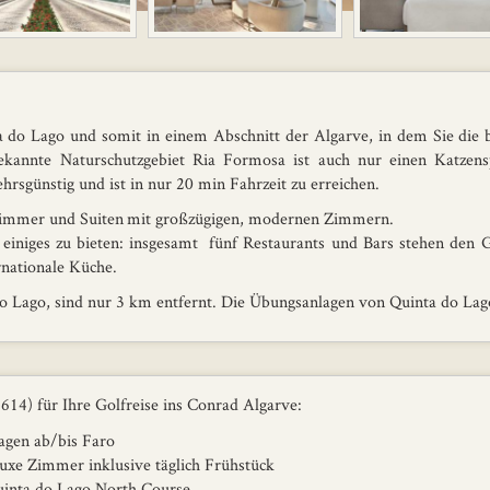
a do Lago und somit in einem Abschnitt der Algarve, in dem Sie die b
kannte Naturschutzgebiet Ria Formosa ist auch nur einen Katzensp
ehrsgünstig und ist in nur 20 min Fahrzeit zu erreichen.
Zimmer und Suiten mit großzügigen, modernen Zimmern.
einiges zu bieten: insgesamt fünf Restaurants und Bars stehen den 
rnationale Küche.
o Lago, sind nur 3 km entfernt. Die Übungsanlagen von Quinta do Lago
14) für Ihre Golfreise ins Conrad Algarve:
gen ab/bis Faro
 Zimmer inklusive täglich Frühstück
nta do Lago North Course