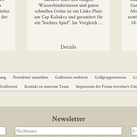
n
Wasserhindernissen und guten
Gar
iefen
schnellen Grüns ist ein Links-Platz
Abs
 der
am Cap Kaliakra und garantiert für
sowi
ein "leichtes Spiel". Im Vergleich ...
18
Details
dung
Newsletter anmelden
Golfreisen weltweit
Golfgruppenreisen
Lo
 Golfreisen
Kontakt zu unserem Team
Impressum der Firma travelserv G
Newsletter