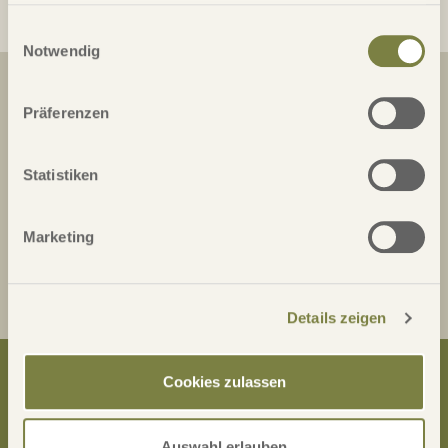
gesammelt haben.
Einwilligungsauswahl
Notwendig
Newsletter
Präferenzen
Statistiken
Ich bin damit einverstanden, dass meine
Marketing
personenbezogenen Daten für Werbezwecke verarbeitet
werden und eine werbliche Ansprache per E-Mail erfolgt.
Details zeigen
Über uns
Cookies zulassen
PERFECT ROUND ist ein Reiseveranstalter für Golfreisen. Wir
kennen Golfplätze, Orte und Leute auf der ganzen Welt, um Ihre
ganz persönlichen Golfträume wahr werden zu lassen. Als
Auswahl erlauben