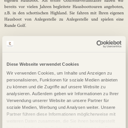
eigenen Hausboot. Als erster Golfreiseveranstalter haben wir
bereits vor vielen Jahren begleitete Hausboottouren angeboten,
z.B. in den schottischen Highland. Sie fahren mit Ihren eigenen
Hausboot von Anlegestelle zu Anlegestelle und spielen eine
Runde Golf.
Newsletter Anmeldung
Newsletter anmelden
Diese Webseite verwendet Cookies
Golfreisen weltweit
Wir verwenden Cookies, um Inhalte und Anzeigen zu
Golfgruppenreisen
personalisieren, Funktionen für soziale Medien anbieten
Longs Stay Golfreisen
zu können und die Zugriffe auf unsere Website zu
analysieren. Außerdem geben wir Informationen zu Ihrer
Ihr Golfreisenveranstalter für exklusive Golfreisen
Verwendung unserer Website an unsere Partner für
Kontakt zu unserem Team
soziale Medien, Werbung und Analysen weiter. Unsere
Impressum der Firma travelserv GmbH
Partner führen diese Informationen möglicherweise mit
weiteren Daten zusammen, die Sie ihnen bereitgestellt
Unsere Datenschutz-Richtlinien
haben oder die sie im Rahmen Ihrer Nutzung der Dienste