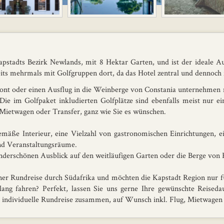
apstadts Bezirk Newlands, mit 8 Hektar Garten, und ist der ideale
s mehrmals mit Golfgruppen dort, da das Hotel zentral und dennoch f
ront oder einen Ausflug in die Weinberge von Constania unternehmen m
ie im Golfpaket inkludierten Golfplätze sind ebenfalls meist nur e
 Mietwagen oder Transfer, ganz wie Sie es wünschen.
emäße Interieur, eine Vielzahl von gastronomischen Einrichtungen, ein
nd Veranstaltungsräume.
derschönen Ausblick auf den weitläufigen Garten oder die Berge von 
einer Rundreise durch Südafrika und möchten die Kapstadt Region nur 
tlang fahren? Perfekt, lassen Sie uns gerne Ihre gewünschte Reised
ne individuelle Rundreise zusammen, auf Wunsch inkl. Flug, Mietwagen