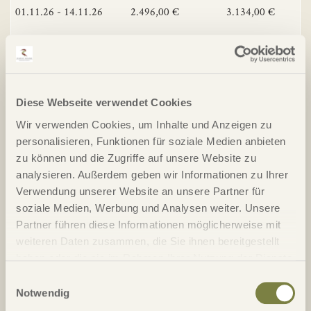
01.11.26 - 14.11.26
2.496,00 €
3.134,00 €
JETZT ANFRAGEN
15.11.26 - 30.11.26
2.605,00 €
3.130,00 €
Diese Webseite verwendet Cookies
JETZT ANFRAGEN
Wir verwenden Cookies, um Inhalte und Anzeigen zu
personalisieren, Funktionen für soziale Medien anbieten
01.12.26 - 21.12.26
2.140,00 €
2.560,00 €
zu können und die Zugriffe auf unsere Website zu
analysieren. Außerdem geben wir Informationen zu Ihrer
Verwendung unserer Website an unsere Partner für
JETZT ANFRAGEN
soziale Medien, Werbung und Analysen weiter. Unsere
Partner führen diese Informationen möglicherweise mit
22.12.26 - 31.10.27
Preis auf Anfrage
Preis auf Anfrage
weiteren Daten zusammen, die Sie ihnen bereitgestellt
haben oder die sie im Rahmen Ihrer Nutzung der Dienste
JETZT ANFRAGEN
gesammelt haben.
Einwilligungsauswahl
Notwendig