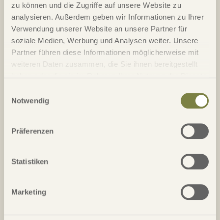
zu können und die Zugriffe auf unsere Website zu
Handicap
analysieren. Außerdem geben wir Informationen zu Ihrer
Verwendung unserer Website an unsere Partner für
Straße / Nr.*
soziale Medien, Werbung und Analysen weiter. Unsere
Partner führen diese Informationen möglicherweise mit
weiteren Daten zusammen, die Sie ihnen bereitgestellt
PLZ*
Ort*
haben oder die sie im Rahmen Ihrer Nutzung der Dienste
gesammelt haben.
Einwilligungsauswahl
Notwendig
Telefon*
Präferenzen
Email*
Statistiken
Land
Marketing
Anmerkung