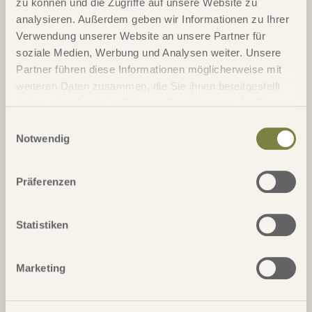
Handicap
zu können und die Zugriffe auf unsere Website zu
analysieren. Außerdem geben wir Informationen zu Ihrer
Verwendung unserer Website an unsere Partner für
Straße / Nr.*
soziale Medien, Werbung und Analysen weiter. Unsere
Partner führen diese Informationen möglicherweise mit
weiteren Daten zusammen, die Sie ihnen bereitgestellt
PLZ*
Ort*
haben oder die sie im Rahmen Ihrer Nutzung der Dienste
gesammelt haben.
Einwilligungsauswahl
Telefon*
Notwendig
Präferenzen
Email*
Statistiken
Land
Marketing
Anmerkung