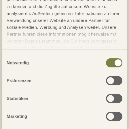
zu können und die Zugriffe auf unsere Website zu
Handicap
analysieren. Außerdem geben wir Informationen zu Ihrer
Verwendung unserer Website an unsere Partner für
soziale Medien, Werbung und Analysen weiter. Unsere
Straße / Nr.*
Partner führen diese Informationen möglicherweise mit
weiteren Daten zusammen, die Sie ihnen bereitgestellt
haben oder die sie im Rahmen Ihrer Nutzung der Dienste
PLZ*
Ort*
gesammelt haben.
Einwilligungsauswahl
Notwendig
Telefon*
Präferenzen
Email*
Statistiken
Land
Marketing