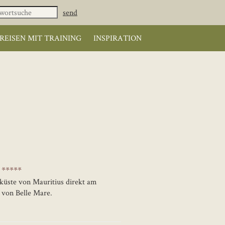
REISEN MIT TRAINING
INSPIRATION
 *****
tküste von Mauritius direkt am
 von Belle Mare.