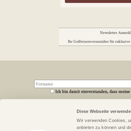
Newsletter Anmel
Ihr Golfreisenveranstalter für exklusive
Ich bin damit einverstanden, dass meine
Diese Webseite verwende
Über uns
Links
Wir verwenden Cookies, um
PERFECT ROUND ist ein Reiseveranstalter für
Newsletter An
anbieten zu können und di
Golfreisen. Wir kennen Golfplätze, Orte und