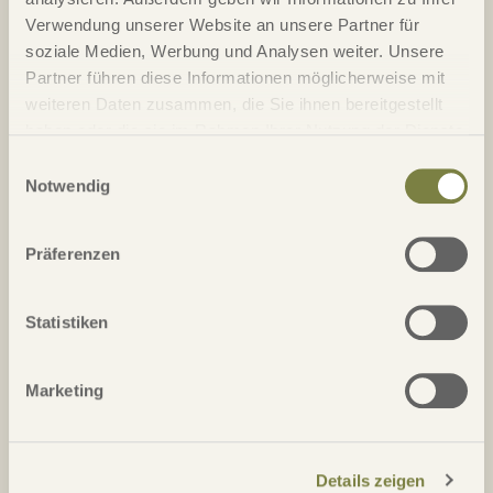
Straße / Nr.*
Verwendung unserer Website an unsere Partner für
soziale Medien, Werbung und Analysen weiter. Unsere
Partner führen diese Informationen möglicherweise mit
PLZ*
Ort*
weiteren Daten zusammen, die Sie ihnen bereitgestellt
haben oder die sie im Rahmen Ihrer Nutzung der Dienste
Telefon*
gesammelt haben.
Einwilligungsauswahl
Notwendig
Email*
Präferenzen
Land
Statistiken
Anmerkung
Marketing
Details zeigen