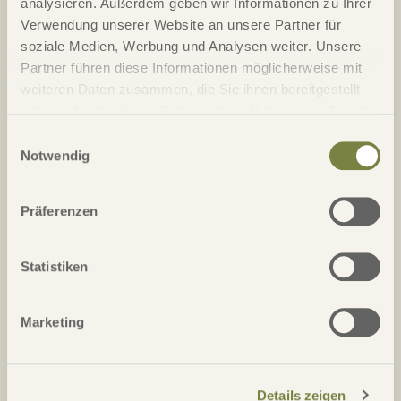
analysieren. Außerdem geben wir Informationen zu Ihrer
Straße / Nr.*
Verwendung unserer Website an unsere Partner für
soziale Medien, Werbung und Analysen weiter. Unsere
Partner führen diese Informationen möglicherweise mit
PLZ*
Ort*
weiteren Daten zusammen, die Sie ihnen bereitgestellt
haben oder die sie im Rahmen Ihrer Nutzung der Dienste
gesammelt haben.
Telefon*
Einwilligungsauswahl
Notwendig
Email*
Präferenzen
Land
Statistiken
Marketing
Anmerkung
Details zeigen